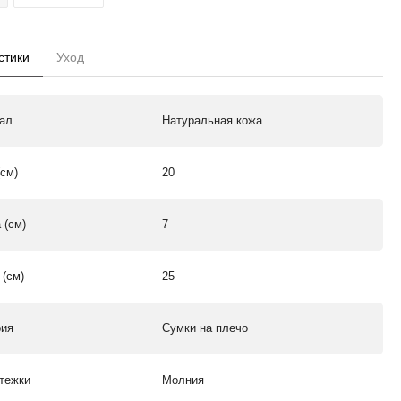
стики
Уход
ал
Натуральная кожа
(см)
20
 (см)
7
 (см)
25
рия
Сумки на плечо
стежки
Молния