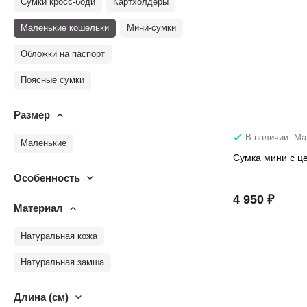
Сумки кросс-боди
Картхолдеры
Маленькие кошельки
Мини-сумки
Обложки на паспорт
Поясные сумки
Размер
В наличии: М
Маленькие
Сумка мини с ц
Особенность
4 950 ₽
Материал
Натуральная кожа
Натуральная замша
Длина (см)