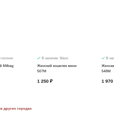
статочно
В наличии: Мало
В на
й Milbag
Женский кошелек мини
Женски
507M
548M
1 250 ₽
1 970
в других городах