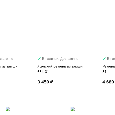
статочно
В наличии: Достаточно
В на
 из замши
Женский ремень из замши
Ремень
634-31
31
3 450 ₽
4 680