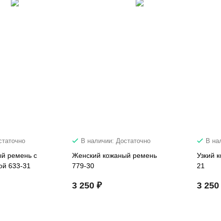
статочно
В наличии: Достаточно
В на
й ремень с
Женский кожаный ремень
Узкий 
ой 633-31
779-30
21
3 250 ₽
3 250