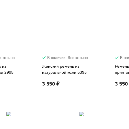
статочно
В наличии: Достаточно
В на
 из
Женский ремень из
Ремень
жи 2995
натуральной кожи 5395
принто
3 550 ₽
3 550