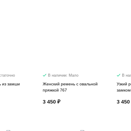
статочно
В наличии: Мало
В на
 из замши
Женский ремень с овальной
Узкий 
пряжкой 767
замком
3 450 ₽
3 450