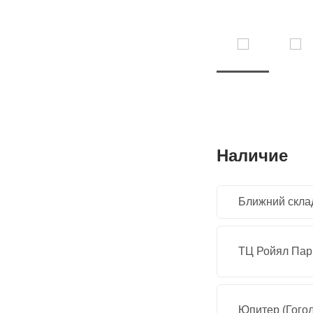
Наличие
Ближний скла
ТЦ Ройял Парк
Юпитер (Гогол