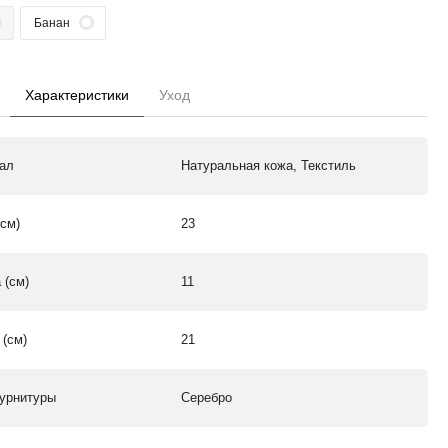
Банан
Характеристики
Уход
ал
Натуральная кожа, Текстиль
(см)
23
 (см)
11
 (см)
21
урнитуры
Серебро