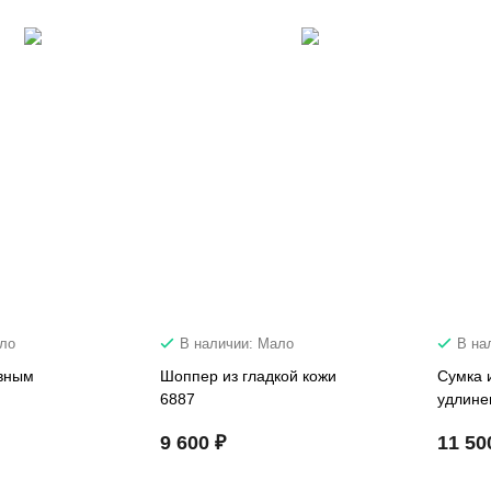
ало
В наличии: Мало
В на
ивным
Шоппер из гладкой кожи
Сумка и
6887
удлине
9 600 ₽
11 50