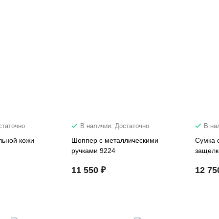
статочно
В наличии: Достаточно
В на
льной кожи
Шоппер с металлическими
Сумка 
ручками 9224
защелк
11 550 ₽
12 75