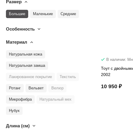
Размер
Большие
Маленькие
Средние
Особенность
Материал
Натуральная кожа
В наличии: Мн
Натуральная замша
Тоут с двойным
2002
Лакированное покрытие
Текстиль
10 950 ₽
Ротанг
Вельвет
Велюр
Микрофибра
Натуральный мех
Нубук
Длина (см)