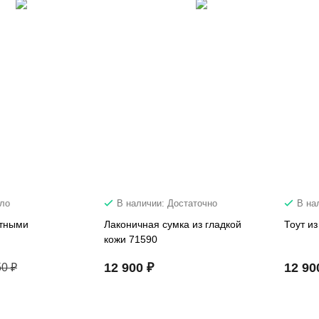
ало
В наличии: Достаточно
В на
нтными
Лаконичная сумка из гладкой
Тоут из
кожи 71590
12 900 ₽
12 90
50 ₽