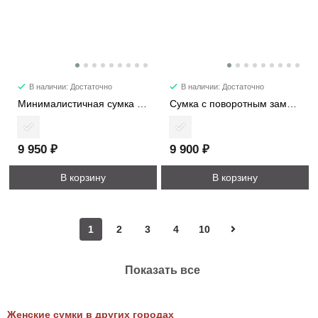
В наличии: Достаточно
В наличии: Достаточно
Минималистичная сумка из натуральной кожи 5138
Сумка с поворотным замком 8407
9 950 ₽
9 900 ₽
В корзину
В корзину
1
2
3
4
10
Показать все
Женские сумки в других городах