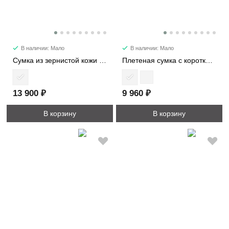
В наличии: Мало
В наличии: Мало
Сумка из зернистой кожи с ромбовидной стежкой 1112-2
Плетеная сумка c короткими ручками 3149
13 900 ₽
9 960 ₽
В корзину
В корзину