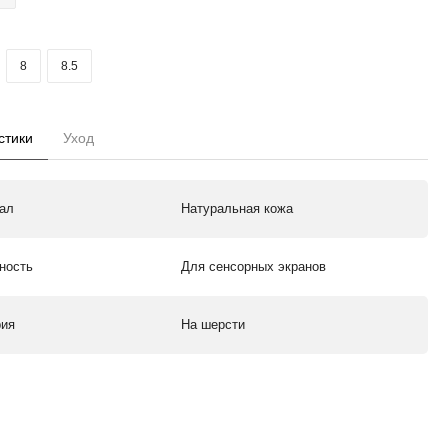
8
8.5
стики
Уход
ал
Натуральная кожа
ность
Для сенсорных экранов
рия
На шерсти