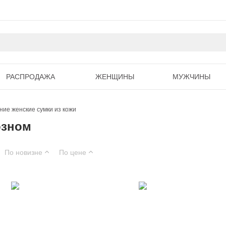
РАСПРОДАЖА
ЖЕНЩИНЫ
МУЖЧИНЫ
ние женские сумки из кожи
озном
По новизне
По цене