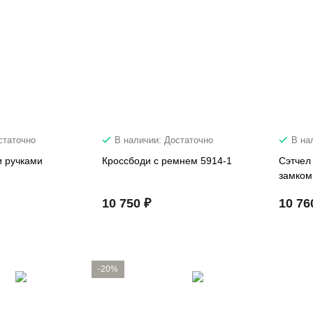
статочно
В наличии: Достаточно
В на
и ручками
Кроссбоди с ремнем 5914-1
Сэтчел
замком
10 750 ₽
10 76
-20%