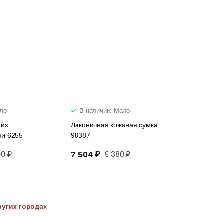
ало
В наличии: Мало
 из
Лаконичная кожаная сумка
жи 6255
98387
7 504 ₽
00 ₽
9 380 ₽
ругих городах