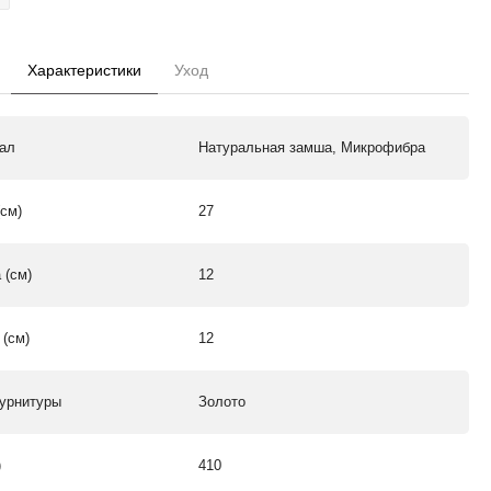
Характеристики
Уход
ал
Натуральная замша, Микрофибра
(см)
27
 (см)
12
 (см)
12
урнитуры
Золото
)
410